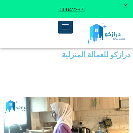
X
01116423671
درازكو للعمالة المنزلية