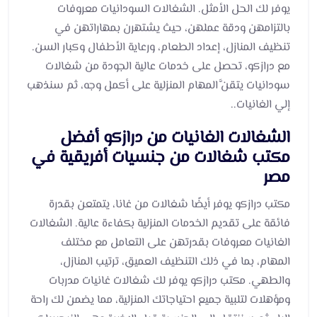
يوفر لك الحل الأمثل. الشغالات السودانيات معروفات
بالتزامهن ودقة عملهن، حيث يشتهرن بمهاراتهن في
تنظيف المنازل، إعداد الطعام، ورعاية الأطفال وكبار السن.
مع درازكو، تحصل على خدمات عالية الجودة من شغالات
سودانيات يتقنَّ المهام المنزلية على أكمل وجه، ثم سنذهب
إلي الغانيات..
الشغالات الغانيات من درازكو أفضل
مكتب شغالات من جنسيات أفريقية في
مصر
مكتب درازكو يوفر أيضًا شغالات من غانا، يتمتعن بقدرة
فائقة على تقديم الخدمات المنزلية بكفاءة عالية. الشغالات
الغانيات معروفات بقدرتهن على التعامل مع مختلف
المهام، بما في ذلك التنظيف العميق، ترتيب المنازل،
والطهي. مكتب درازكو يوفر لك شغالات غانيات مدربات
ومؤهلات لتلبية جميع احتياجاتك المنزلية، مما يضمن لك راحة