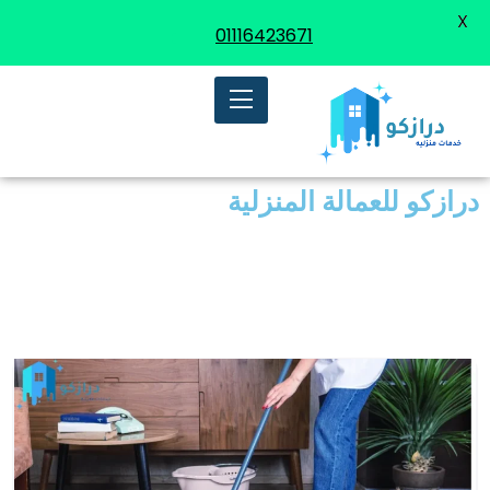
X
01116423671
درازكو للعمالة المنزلية