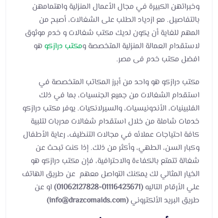
وخبراتهن الكبيرة في مجال الأعمال المنزلية واهتمامهن
بالتفاصيل. مع ازدياد الطلب على الشغالات، أصبح من
المهم للغاية أن يكون لديك مكتب شغالات و خدم موثوق
لاستقدام العمالة المنزلية المتخصصة و
مكتب درازكو
هو
افضل مكتب خدم فى مصر.
مكتب درازكو هو واحد من أبرز المكاتب المتخصصة في
استقدام الشغالات من جميع الجنسيات، بما في ذلك
الفلبينيات، الأندونيسيات، والسيرلانكيات. يوفر مكتب درازكو
خدمات شاملة من خلال استقدام شغالات مدربات لتلبية
كافة احتياجات عملائه في مجالات التنظيف، رعاية الأطفال
وكبار السن، الطهي، وأكثر من ذلك. إذا كنت تبحث عن
شغالة تتمتع بالكفاءة والاحترافية، فإن مكتب درازكو هو
الخيار المثالي لك يمكنك التواصل معهم عن طريق الهاتف
علي الأرقام التاليه
(01116423671-01062127828)
او عن
طريق البريد الألكتروني
(info@drazcomaids.com)