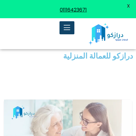
X
01116423671
درازكو للعمالة المنزلية