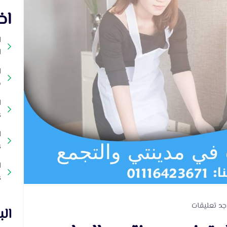
اخ
ا
ا
ا
د
s
s
s
جد تعليقات
ال