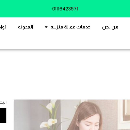
01116423671
من نحن
خدمات عمالة منزليه
المدونه
توا
البح