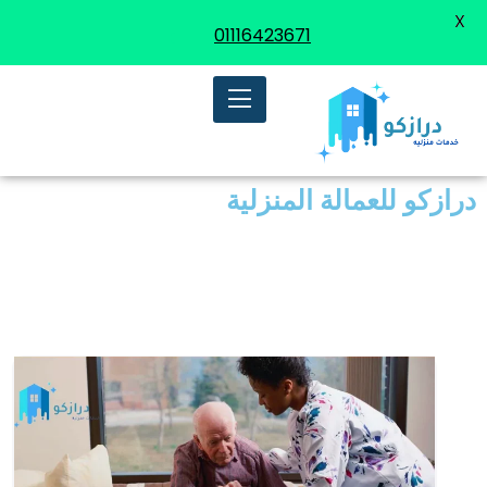
X
01116423671
درازكو للعمالة المنزلية