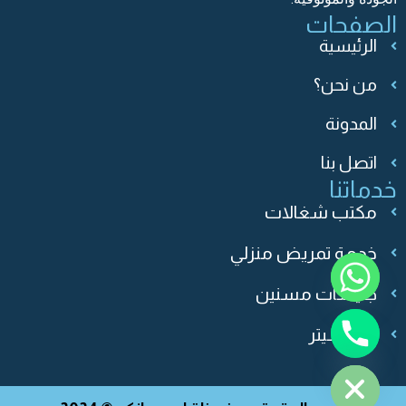
الصفحات
الرئيسية
من نحن؟
المدونة
اتصل بنا
y
خدماتنا
t
مكتب شغالات
a
h
خدمة تمريض منزلي
c
e
جليسات مسنين
d
بيبي سيتر
i
H